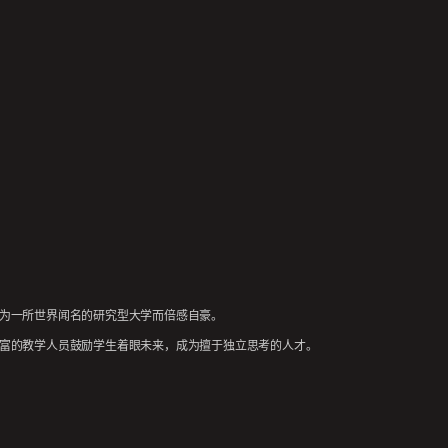
为一所世界闻名的研究型大学而倍感自豪。
富的教学人员鼓励学生着眼未来，成为擅于独立思考的人才。