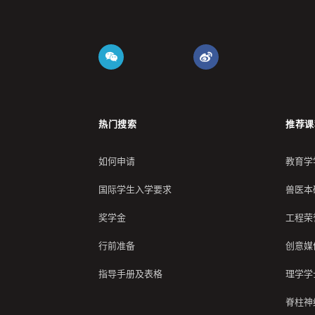
热门搜索
推荐课
如何申请
教育学
国际学生入学要求
兽医本
奖学金
工程荣
行前准备
创意媒
指导手册及表格
理学学
脊柱神