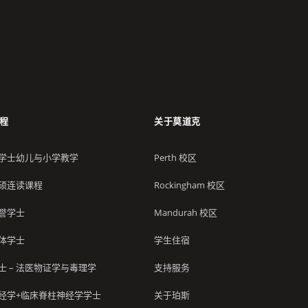
程
关于莫道克
学士幼儿与小学教学
Perth 校区
硕连读课程
Rockingham 校区
誉学士
Mandurah 校区
体学士
学生住宿
士 – 法医物证学与毒理学
支持服务
经学+临床脊柱神经学学士
关于珀斯