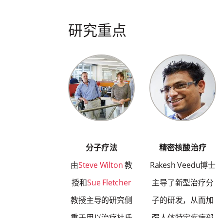
研究重点
分子疗法
精密核酸治疗
由
Steve Wilton
教
Rakesh Veedu博士
授和
Sue Fletcher
主导了新型治疗分
教授主导的研究侧
子的研发，从而加
重于用以治疗杜氏
强人体特定疾病部