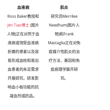
血液病
肌炎
Ross Baker教授和
研究员Merrilee
Jim Tiao博士
(图片
Needham(图片人
人物)正在对死于血
物)和Frank
液病或饱受血液病
Mastaglia正在对免
折磨的患者以及容
疫媒介性肌炎的治
易形成血栓和易出
疗方法、基因和免
血患者的未足需求
疫病理学展开研
开展研究，研发影
究。
响血小板功能的抗
凝血剂或药品。