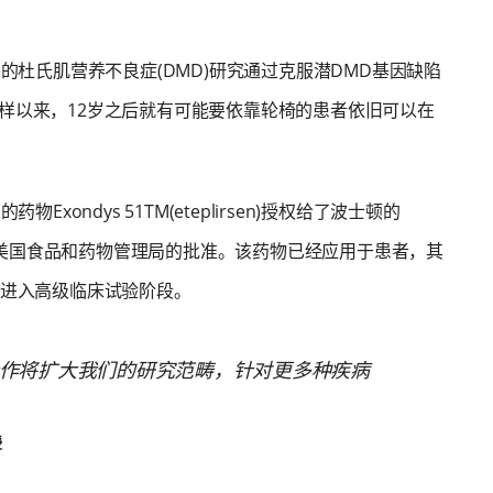
er教授领导的杜氏肌营养不良症(DMD)研究通过克服潜DMD基因缺陷
样以来，12岁之后就有可能要依靠轮椅的患者依旧可以在
研发的药物Exondys 51TM(eteplirsen)授权给了波士顿的
司，并获得了美国食品和药物管理局的批准。该药物已经应用于患者，其
经进入高级临床试验阶段。
作将扩大我们的研究范畴，针对更多种疾病
授